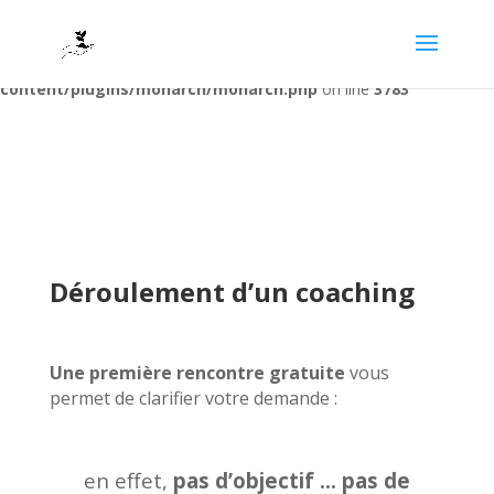
Deprecated
: Required parameter $location follows optional
parameter $post_types in
/home/carolineli/www/wp-
content/plugins/monarch/monarch.php
on line
3783
Déroulement d’un coaching
Une première rencontre gratuite
vous
permet de clarifier votre demande :
en effet,
pas d’objectif … pas de